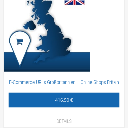
BIG DATA
HANDWERKER
PRODUKTDATEN
DIENSTLEISTER
METADATEN
DOMAINING
E-Commerce URLs Großbritannien – Online Shops Britain
416,50
€
DETAILS