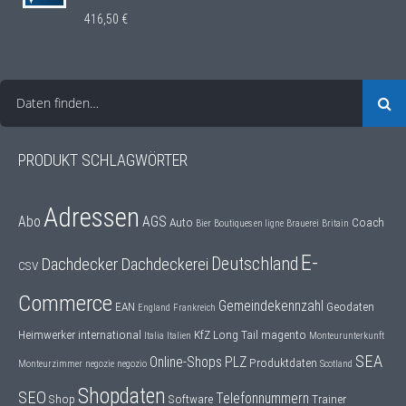
416,50
€
Daten finden…
PRODUKT SCHLAGWÖRTER
Adressen
Abo
AGS
Auto
Coach
Bier
Boutiques en ligne
Brauerei
Britain
E-
Deutschland
Dachdecker
Dachdeckerei
CSV
Commerce
Gemeindekennzahl
EAN
Geodaten
England
Frankreich
Heimwerker
international
KfZ
Long Tail
magento
Italia
Italien
Monteurunterkunft
SEA
Online-Shops
PLZ
Produktdaten
Monteurzimmer
negozie
negozio
Scotland
Shopdaten
SEO
Telefonnummern
Shop
Software
Trainer