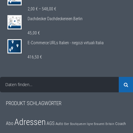
2,00
€
–
548,00
€
Dachdecker Dachdeckereien Berlin
45,00
€
E-Commerce URLs Italien - negozi virtuali Italia
416,50
€
Daten finden…
PRODUKT SCHLAGWÖRTER
Adressen
Abo
AGS
Auto
Coach
Bier
Boutiques en ligne
Brauerei
Britain