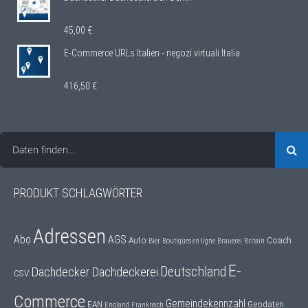
45,00
€
E-Commerce URLs Italien - negozi virtuali Italia
416,50
€
Daten finden…
PRODUKT SCHLAGWÖRTER
Adressen
Abo
AGS
Auto
Coach
Bier
Boutiques en ligne
Brauerei
Britain
E-
Deutschland
Dachdecker
Dachdeckerei
CSV
Commerce
Gemeindekennzahl
EAN
Geodaten
England
Frankreich