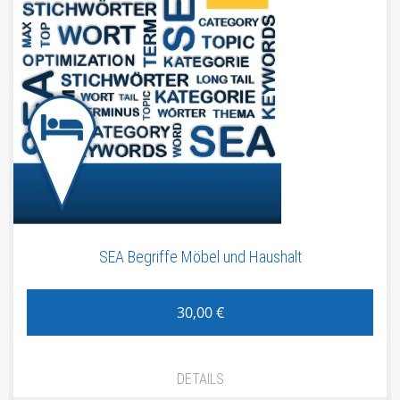
BIG DATA
HANDWERKER
PRODUKTDATEN
DIENSTLEISTER
METADATEN
DOMAINING
SEA Begriffe Möbel und Haushalt
30,00
€
DETAILS