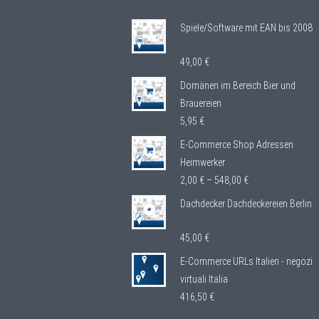
Spiele/Software mit EAN bis 2008
49,00
€
Domänen im Bereich Bier und
Brauereien
5,95
€
E-Commerce Shop Adressen
Heimwerker
2,00
€
–
548,00
€
Dachdecker Dachdeckereien Berlin
45,00
€
E-Commerce URLs Italien - negozi
virtuali Italia
416,50
€