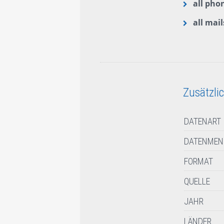
all ph
all mail
Zusätzli
DATENART
DATENMEN
FORMAT
QUELLE
JAHR
LÄNDER