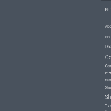
PR
Ab
ligne
Da
C
Gem
inte
Mont
Sho
Sh
Trai