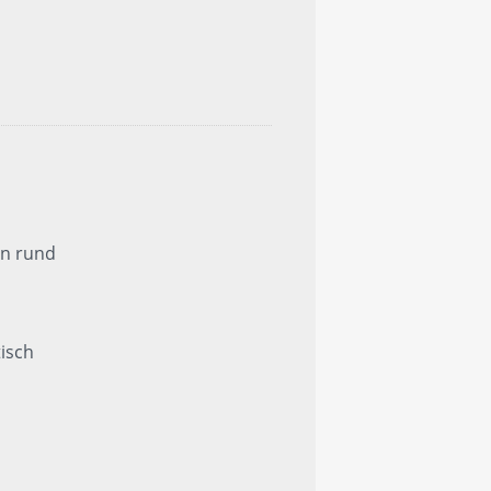
rn rund
isch