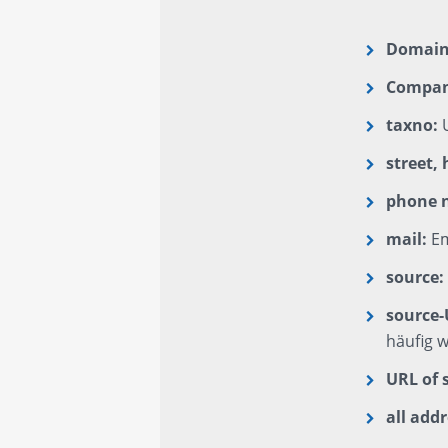
Domain
Compan
taxno:
U
street,
phone n
mail:
Em
source
source
häufig 
URL of 
all add