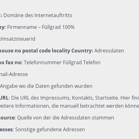
:
Domäne des Internetauftritts
y:
Firmenname – Füllgrad 100%
msatzsteuerid
 house no postal code locality Country:
Adressdaten
o fax no:
Telefonnummer Füllgrad Telefon
ail-Adresse
:
Angabe wo die Daten gefunden wurden
-URL
: Die URL des Impressums, Kontakts, Startseite. Hier fin
weitere Informationen, die manuell betrachtet werden könn
source
: Quelle von der die Adressdaten stammen
resses
: Sonstige gefundene Adressen