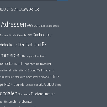
ODUKT SCHLAGWÖRTER
Adressen
o
AGS
Auto
Bier
Boutiques en
Dachdecker
Coach
CSV
Brauerei
Britain
E-
Deutschland
chdeckerei
ommerce
EAN
England
Frankreich
eindekennzahl
Geodaten
Heimwerker
rnational
KfZ
Long Tail
magento
Italia
Italien
Online-
eurunterkunft
Monteurzimmer
negozie
negozio
SEA
SEO
ps
PLZ
Produktdaten
Shop
Scotland
opdaten
Telefonnummern
Software
ner
Unternehmensberater