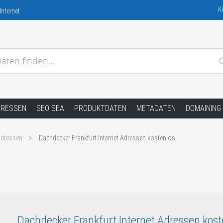
K
nternet
aten finden…
DRESSEN
SEO SEA
PRODUKTDATEN
METADATEN
DOMAINING
dressen
Dachdecker Frankfurt Internet Adressen kostenlos
Dachdecker Frankfurt Internet Adressen kost