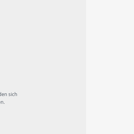
den sich
en.