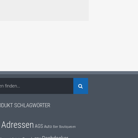
en finden…
ODUKT SCHLAGWÖRTER
Adressen
o
AGS
Auto
Bier
Boutiques en