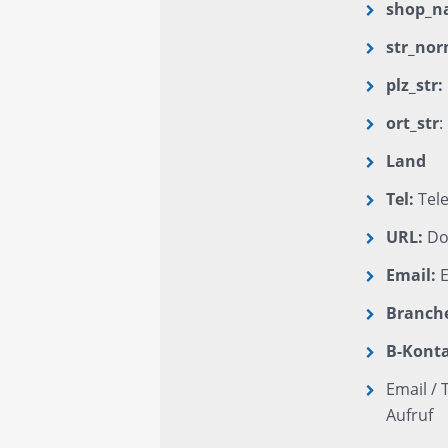
shop_n
str_no
plz_str:
ort_str
:
Land
Tel:
Tel
URL:
Do
Email:
E
Branch
B-Kont
Email / 
Aufruf