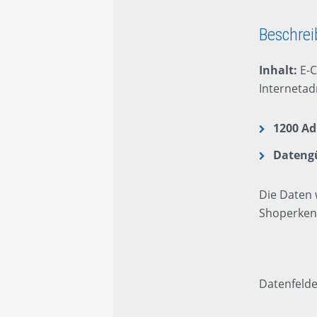
Beschreibung
Zusätzliche Information
Bewertungen (0)
Beschre
Inhalt:
E-C
Internetad
1200 Ad
Dateng
Die Daten 
Shoperkenn
Datenfelde