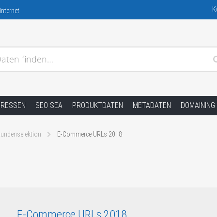
K
nternet
aten finden…
DRESSEN
SEO SEA
PRODUKTDATEN
METADATEN
DOMAINING
undenselektion
E-Commerce URLs 2018
E-Commerce URLs 2018