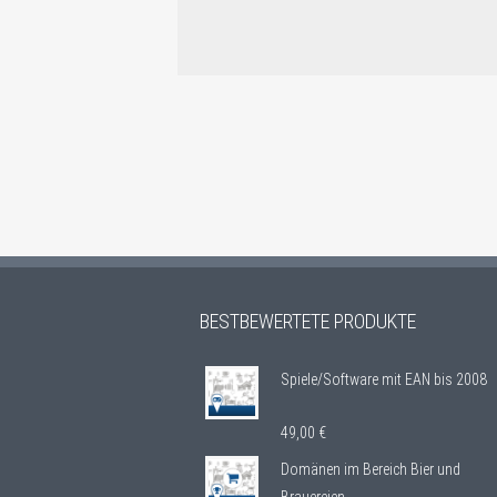
BESTBEWERTETE PRODUKTE
Spiele/Software mit EAN bis 2008
49,00
€
Domänen im Bereich Bier und