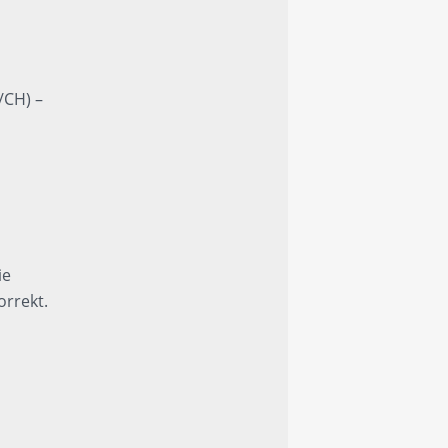
/CH) –
ie
orrekt.